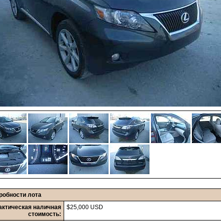
робности лота
актическая наличная
$25,000 USD
стоимость: