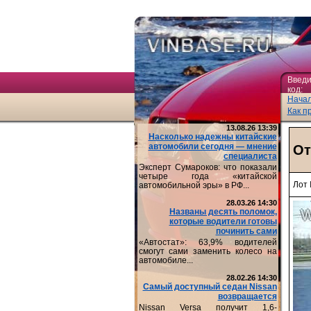
Введи
код:
Нача
Как п
13.08.26 13:39
Насколько надежны китайские
автомобили сегодня — мнение
От
специалиста
Эксперт Сумароков: что показали
четыре года «китайской
Лот
автомобильной эры» в РФ...
28.03.26 14:30
Названы десять поломок,
которые водители готовы
починить сами
«Автостат»: 63,9% водителей
смогут сами заменить колесо на
автомобиле...
28.02.26 14:30
Самый доступный седан Nissan
возвращается
Nissan Versa получит 1,6-