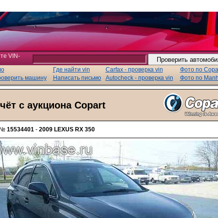
те VIN-
ло
Где найти vin
Carfax - проверка vin
Фото по Copa
роверить машину
Написать письмо
Autocheck - проверка vin
Фото по Man
чёт с аукциона Copart
 №
15534401
-
2009 LEXUS RX 350