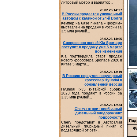
литровый мотор и вариатор...
28.02.26 14:27
В России продается уникальный
автодом с кабиной от 24-й Волги
Кемпер на базе пикапа «Трофим»
выставлен на продажу в России за
3,5 млн рублей...
28.02.26 14:05
Совершенно новый Kia Sportage
поступит в продажу уже 5 марта:
все изменения
Kia подтвердила старт продаж
нового кроссовера Sportage 2026 в
Китае 5 марта...
28.02.26 13:19
В Россию вернулся популярный
кроссовер Hyundai в
обновленной версии
Hyundai ix35 китайской сборки
2023 года продают в России за
3,35 млн рублей...
28.02.26 12:34
Chery готовит необычный
дизельный внедорожник:
подробности
Под
Chery представит в Австралии
дизельный гибридный пикап с
Ф
подзарядкой от сети...