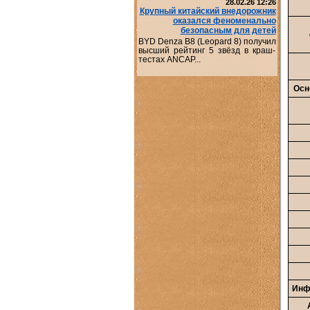
28.02.26 12:26
Крупный китайский внедорожник
оказался феноменально
безопасным для детей
BYD Denza B8 (Leopard 8) получил
высший рейтинг 5 звёзд в краш-
тестах ANCAP...
Осн
Инф