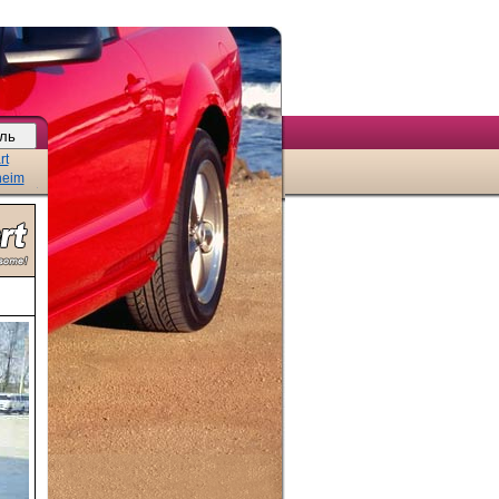
rt
heim