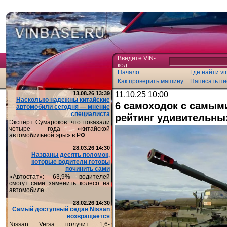
Введите VIN-
код:
Начало
Где найти vi
Как проверить машину
Написать пи
13.08.26 13:39
11.10.25 10:00
Насколько надежны китайские
6 самоходок с самым
автомобили сегодня — мнение
специалиста
рейтинг удивительны
Эксперт Сумароков: что показали
четыре года «китайской
автомобильной эры» в РФ...
28.03.26 14:30
Названы десять поломок,
которые водители готовы
починить сами
«Автостат»: 63,9% водителей
смогут сами заменить колесо на
автомобиле...
28.02.26 14:30
Самый доступный седан Nissan
возвращается
Nissan Versa получит 1,6-