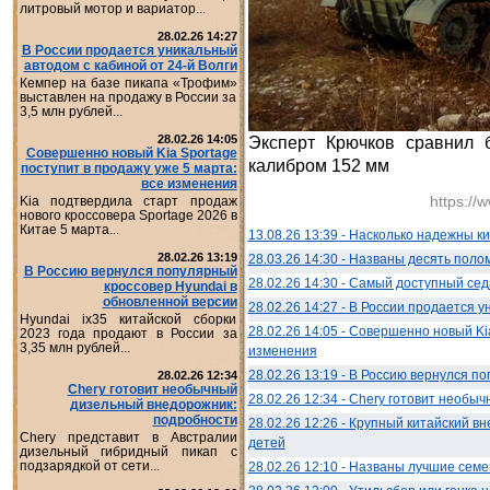
литровый мотор и вариатор...
28.02.26 14:27
В России продается уникальный
автодом с кабиной от 24-й Волги
Кемпер на базе пикапа «Трофим»
выставлен на продажу в России за
3,5 млн рублей...
28.02.26 14:05
Эксперт Крючков сравнил 
Совершенно новый Kia Sportage
калибром 152 мм
поступит в продажу уже 5 марта:
все изменения
https://
Kia подтвердила старт продаж
нового кроссовера Sportage 2026 в
Китае 5 марта...
13.08.26 13:39 - Насколько надежны 
28.02.26 13:19
28.03.26 14:30 - Названы десять поло
В Россию вернулся популярный
28.02.26 14:30 - Самый доступный се
кроссовер Hyundai в
обновленной версии
28.02.26 14:27 - В России продается 
Hyundai ix35 китайской сборки
28.02.26 14:05 - Совершенно новый Ki
2023 года продают в России за
3,35 млн рублей...
изменения
28.02.26 13:19 - В Россию вернулся п
28.02.26 12:34
Chery готовит необычный
28.02.26 12:34 - Chery готовит необ
дизельный внедорожник:
подробности
28.02.26 12:26 - Крупный китайский 
Chery представит в Австралии
детей
дизельный гибридный пикап с
подзарядкой от сети...
28.02.26 12:10 - Названы лучшие сем