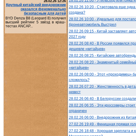
28.02.26 12:00 - Утильсбор или гонка
28.02.26 12:26
Крупный китайский внедорожник
28.02.26 10:20 - Стартовала еще одн
оказался феноменально
создана?
безопасным для детей
BYD Denza B8 (Leopard 8) получил
28.02.26 10:00 - Идеально для постап
высший рейтинг 5 звёзд в краш-
бронеавтомобиль Выстрел
тестах ANCAP...
28.02.26 09:15 - Китай заставляет авт
2027 году
28.02.26 08:40 - В России появился п
дешевле «китайцев»
28.02.26 08:25 - Китайские автобренды
28.02.26 08:20 - Знаменитый семейны
«китайцев»
28.02.26 08:00 - Этот «проходимец» б
сложилось?
28.02.26 07:20 - Женственность в дет
невест
28.02.26 06:40 - В Белоруссии создал
28.02.26 06:35 - Эти кроссоверы стои
ограничен
28.02.26 06:00 - Внедорожник из Кита
27.02.26 19:49 - Финишная прямая гол
27.02.26 18:48 - Хорошая зарплата и 