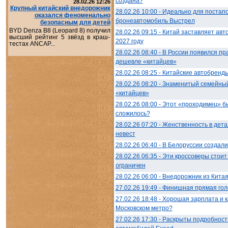
создана?
28.02.26 12:26
Крупный китайский внедорожник
28.02.26 10:00 - Идеально для постап
оказался феноменально
бронеавтомобиль Выстрел
безопасным для детей
BYD Denza B8 (Leopard 8) получил
28.02.26 09:15 - Китай заставляет авт
высший рейтинг 5 звёзд в краш-
2027 году
тестах ANCAP...
28.02.26 08:40 - В России появился п
дешевле «китайцев»
28.02.26 08:25 - Китайские автобренды
28.02.26 08:20 - Знаменитый семейны
«китайцев»
28.02.26 08:00 - Этот «проходимец» б
сложилось?
28.02.26 07:20 - Женственность в дет
невест
28.02.26 06:40 - В Белоруссии создал
28.02.26 06:35 - Эти кроссоверы стои
ограничен
28.02.26 06:00 - Внедорожник из Кита
27.02.26 19:49 - Финишная прямая гол
27.02.26 18:48 - Хорошая зарплата и 
Московском метро?
27.02.26 17:30 - Раскрыты подробнос