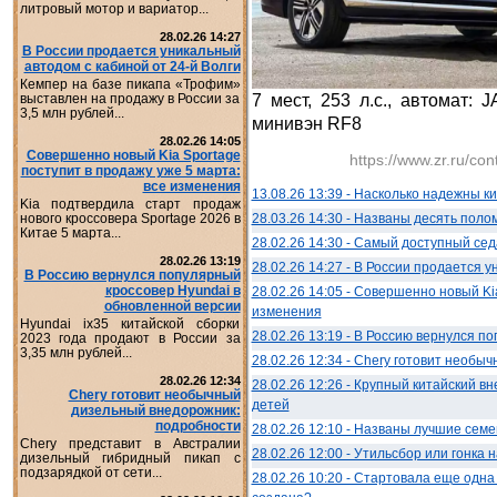
литровый мотор и вариатор...
28.02.26 14:27
В России продается уникальный
автодом с кабиной от 24-й Волги
Кемпер на базе пикапа «Трофим»
выставлен на продажу в России за
7 мест, 253 л.с., автомат:
3,5 млн рублей...
минивэн RF8
28.02.26 14:05
Совершенно новый Kia Sportage
https://www.zr.ru/con
поступит в продажу уже 5 марта:
все изменения
13.08.26 13:39 - Насколько надежны 
Kia подтвердила старт продаж
28.03.26 14:30 - Названы десять поло
нового кроссовера Sportage 2026 в
Китае 5 марта...
28.02.26 14:30 - Самый доступный се
28.02.26 13:19
28.02.26 14:27 - В России продается 
В Россию вернулся популярный
кроссовер Hyundai в
28.02.26 14:05 - Совершенно новый Ki
обновленной версии
изменения
Hyundai ix35 китайской сборки
28.02.26 13:19 - В Россию вернулся п
2023 года продают в России за
3,35 млн рублей...
28.02.26 12:34 - Chery готовит необ
28.02.26 12:34
28.02.26 12:26 - Крупный китайский 
Chery готовит необычный
детей
дизельный внедорожник:
подробности
28.02.26 12:10 - Названы лучшие сем
Chery представит в Австралии
28.02.26 12:00 - Утильсбор или гонка
дизельный гибридный пикап с
подзарядкой от сети...
28.02.26 10:20 - Стартовала еще одн