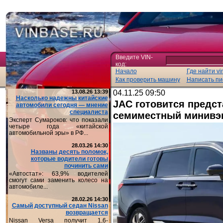
Введите VIN-
код:
Начало
Где найти vi
Как проверить машину
Написать пи
13.08.26 13:39
04.11.25 09:50
Насколько надежны китайские
JAC готовится предст
автомобили сегодня — мнение
специалиста
семиместный минивэ
Эксперт Сумароков: что показали
четыре года «китайской
автомобильной эры» в РФ...
28.03.26 14:30
Названы десять поломок,
которые водители готовы
починить сами
«Автостат»: 63,9% водителей
смогут сами заменить колесо на
автомобиле...
28.02.26 14:30
Самый доступный седан Nissan
возвращается
Nissan Versa получит 1,6-