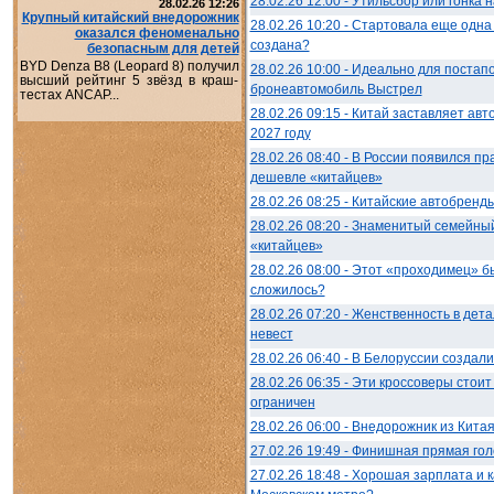
28.02.26 12:00 - Утильсбор или гонка
28.02.26 12:26
Крупный китайский внедорожник
28.02.26 10:20 - Стартовала еще одн
оказался феноменально
создана?
безопасным для детей
BYD Denza B8 (Leopard 8) получил
28.02.26 10:00 - Идеально для постап
высший рейтинг 5 звёзд в краш-
бронеавтомобиль Выстрел
тестах ANCAP...
28.02.26 09:15 - Китай заставляет авт
2027 году
28.02.26 08:40 - В России появился п
дешевле «китайцев»
28.02.26 08:25 - Китайские автобренды
28.02.26 08:20 - Знаменитый семейны
«китайцев»
28.02.26 08:00 - Этот «проходимец» б
сложилось?
28.02.26 07:20 - Женственность в дет
невест
28.02.26 06:40 - В Белоруссии создал
28.02.26 06:35 - Эти кроссоверы стои
ограничен
28.02.26 06:00 - Внедорожник из Кита
27.02.26 19:49 - Финишная прямая гол
27.02.26 18:48 - Хорошая зарплата и 