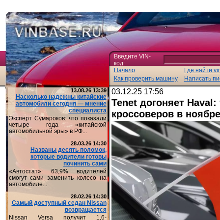
Введите VIN-
код:
Начало
Где найти vi
Как проверить машину
Написать пи
13.08.26 13:39
03.12.25 17:56
Насколько надежны китайские
Tenet догоняет Haval
автомобили сегодня — мнение
специалиста
кроссоверов в ноябр
Эксперт Сумароков: что показали
четыре года «китайской
автомобильной эры» в РФ...
28.03.26 14:30
Названы десять поломок,
которые водители готовы
починить сами
«Автостат»: 63,9% водителей
смогут сами заменить колесо на
автомобиле...
28.02.26 14:30
Самый доступный седан Nissan
возвращается
Nissan Versa получит 1,6-