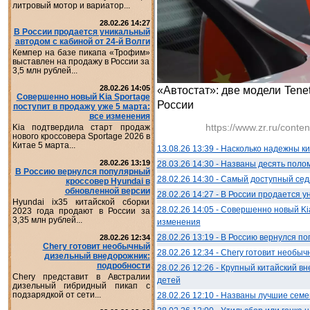
литровый мотор и вариатор...
28.02.26 14:27
В России продается уникальный
автодом с кабиной от 24-й Волги
Кемпер на базе пикапа «Трофим»
выставлен на продажу в России за
3,5 млн рублей...
28.02.26 14:05
«Автостат»: две модели Tene
Совершенно новый Kia Sportage
России
поступит в продажу уже 5 марта:
все изменения
https://www.zr.ru/cont
Kia подтвердила старт продаж
нового кроссовера Sportage 2026 в
Китае 5 марта...
13.08.26 13:39 - Насколько надежны 
28.02.26 13:19
28.03.26 14:30 - Названы десять поло
В Россию вернулся популярный
28.02.26 14:30 - Самый доступный се
кроссовер Hyundai в
обновленной версии
28.02.26 14:27 - В России продается 
Hyundai ix35 китайской сборки
28.02.26 14:05 - Совершенно новый Ki
2023 года продают в России за
3,35 млн рублей...
изменения
28.02.26 13:19 - В Россию вернулся п
28.02.26 12:34
Chery готовит необычный
28.02.26 12:34 - Chery готовит необ
дизельный внедорожник:
подробности
28.02.26 12:26 - Крупный китайский 
Chery представит в Австралии
детей
дизельный гибридный пикап с
подзарядкой от сети...
28.02.26 12:10 - Названы лучшие сем