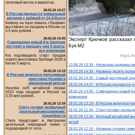
литровый мотор и вариатор...
28.02.26 14:27
В России продается уникальный
автодом с кабиной от 24-й Волги
Кемпер на базе пикапа «Трофим»
выставлен на продажу в России за
3,5 млн рублей...
28.02.26 14:05
Эксперт Крючков рассказал о
Совершенно новый Kia Sportage
Бук-М2
поступит в продажу уже 5 марта:
все изменения
https:/
Kia подтвердила старт продаж
нового кроссовера Sportage 2026 в
Китае 5 марта...
13.08.26 13:39 - Насколько надежны 
28.02.26 13:19
28.03.26 14:30 - Названы десять поло
В Россию вернулся популярный
28.02.26 14:30 - Самый доступный се
кроссовер Hyundai в
обновленной версии
28.02.26 14:27 - В России продается 
Hyundai ix35 китайской сборки
28.02.26 14:05 - Совершенно новый Ki
2023 года продают в России за
3,35 млн рублей...
изменения
28.02.26 13:19 - В Россию вернулся п
28.02.26 12:34
Chery готовит необычный
28.02.26 12:34 - Chery готовит необ
дизельный внедорожник:
подробности
28.02.26 12:26 - Крупный китайский 
Chery представит в Австралии
детей
дизельный гибридный пикап с
подзарядкой от сети...
28.02.26 12:10 - Названы лучшие сем