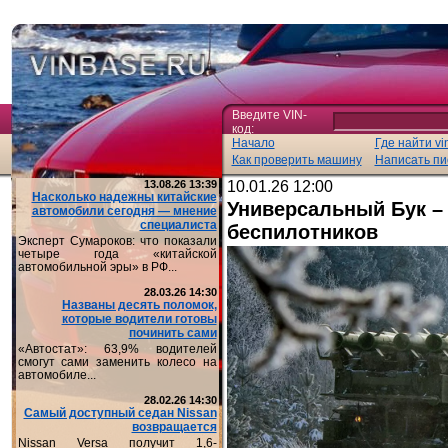
Введите VIN-
код:
Начало
Где найти vi
Как проверить машину
Написать пи
13.08.26 13:39
10.01.26 12:00
Насколько надежны китайские
Универсальный Бук – 
автомобили сегодня — мнение
специалиста
беспилотников
Эксперт Сумароков: что показали
четыре года «китайской
автомобильной эры» в РФ...
28.03.26 14:30
Названы десять поломок,
которые водители готовы
починить сами
«Автостат»: 63,9% водителей
смогут сами заменить колесо на
автомобиле...
28.02.26 14:30
Самый доступный седан Nissan
возвращается
Nissan Versa получит 1,6-