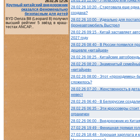
28.02.26 12:00 - Утильсбор или гонка
28.02.26 12:26
Крупный китайский внедорожник
28.02.26 10:20 - Стартовала еще одн
оказался феноменально
создана?
безопасным для детей
BYD Denza B8 (Leopard 8) получил
28.02.26 10:00 - Идеально для постап
высший рейтинг 5 звёзд в краш-
бронеавтомобиль Выстрел
тестах ANCAP...
28.02.26 09:15 - Китай заставляет авт
2027 году
28.02.26 08:40 - В России появился п
дешевле «китайцев»
28.02.26 08:25 - Китайские автобренды
28.02.26 08:20 - Знаменитый семейны
«китайцев»
28.02.26 08:00 - Этот «проходимец» б
сложилось?
28.02.26 07:20 - Женственность в дет
невест
28.02.26 06:40 - В Белоруссии создал
28.02.26 06:35 - Эти кроссоверы стои
ограничен
28.02.26 06:00 - Внедорожник из Кита
27.02.26 19:49 - Финишная прямая гол
27.02.26 18:48 - Хорошая зарплата и 