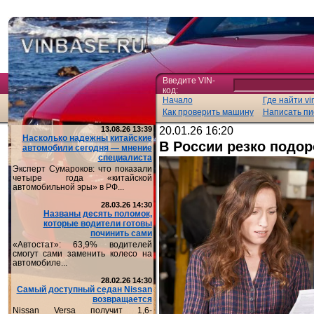
Введите VIN-
код:
Начало
Где найти vi
Как проверить машину
Написать пи
13.08.26 13:39
20.01.26 16:20
Насколько надежны китайские
В России резко подо
автомобили сегодня — мнение
специалиста
Эксперт Сумароков: что показали
четыре года «китайской
автомобильной эры» в РФ...
28.03.26 14:30
Названы десять поломок,
которые водители готовы
починить сами
«Автостат»: 63,9% водителей
смогут сами заменить колесо на
автомобиле...
28.02.26 14:30
Самый доступный седан Nissan
возвращается
Nissan Versa получит 1,6-