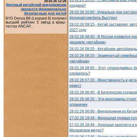
28.02.26 12:26
Крупный китайский внедорожник
создана?
оказался феноменально
28.02.26 10:00 - Идеально для постап
безопасным для детей
бронеавтомобиль Выстрел
BYD Denza B8 (Leopard 8) получил
высший рейтинг 5 звёзд в краш-
28.02.26 09:15 - Китай заставляет авт
тестах ANCAP...
2027 году
28.02.26 08:40 - В России появился п
дешевле «китайцев»
28.02.26 08:25 - Китайские автобренды
28.02.26 08:20 - Знаменитый семейны
«китайцев»
28.02.26 08:00 - Этот «проходимец» б
сложилось?
28.02.26 07:20 - Женственность в дет
невест
28.02.26 06:40 - В Белоруссии создал
28.02.26 06:35 - Эти кроссоверы стои
ограничен
28.02.26 06:00 - Внедорожник из Кита
27.02.26 19:49 - Финишная прямая гол
27.02.26 18:48 - Хорошая зарплата и 
Московском метро?
27.02.26 17:30 - Раскрыты подробнос