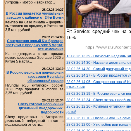
литровый мотор и вариатор...
28.02.26 14:27
В России продается уникальный
автодом с кабиной от 24-й Волги
Кемпер на базе пикапа «Трофим»
выставлен на продажу в России за
3,5 млн рублей...
Fit Service: средний чек на
16%
28.02.26 14:05
Совершенно новый Kia Sportage
поступит в продажу уже 5 марта:
https://www.zr.ru/conte
все изменения
Kia подтвердила старт продаж
13.08.26 13:39 - Насколько надежны 
нового кроссовера Sportage 2026 в
Китае 5 марта...
28.03.26 14:30 - Названы десять поло
28.02.26 14:30 - Самый доступный се
28.02.26 13:19
В Россию вернулся популярный
28.02.26 14:27 - В России продается 
кроссовер Hyundai в
обновленной версии
28.02.26 14:05 - Совершенно новый Ki
Hyundai ix35 китайской сборки
изменения
2023 года продают в России за
3,35 млн рублей...
28.02.26 13:19 - В Россию вернулся п
28.02.26 12:34 - Chery готовит необ
28.02.26 12:34
Chery готовит необычный
28.02.26 12:26 - Крупный китайский 
дизельный внедорожник:
детей
подробности
Chery представит в Австралии
28.02.26 12:10 - Названы лучшие сем
дизельный гибридный пикап с
28.02.26 12:00 - Утильсбор или гонка
подзарядкой от сети...
28.02.26 10:20 - Стартовала еще одн