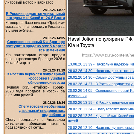
литровый мотор и вариатор...
28.02.26 14:27
В России продается уникальный
автодом с кабиной от 24-й Волги
Кемпер на базе пикапа «Трофим»
выставлен на продажу в России за
3,5 млн рублей...
28.02.26 14:05
Haval Jolion популярен в РФ,
Совершенно новый Kia Sportage
Kia и Toyota
поступит в продажу уже 5 марта:
все изменения
https://www.zr.ru/content
Kia подтвердила старт продаж
нового кроссовера Sportage 2026 в
Китае 5 марта...
13.08.26 13:39 - Насколько надежны 
28.02.26 13:19
28.03.26 14:30 - Названы десять поло
В Россию вернулся популярный
28.02.26 14:30 - Самый доступный се
кроссовер Hyundai в
обновленной версии
28.02.26 14:27 - В России продается 
Hyundai ix35 китайской сборки
28.02.26 14:05 - Совершенно новый Ki
2023 года продают в России за
3,35 млн рублей...
изменения
28.02.26 13:19 - В Россию вернулся п
28.02.26 12:34
Chery готовит необычный
28.02.26 12:34 - Chery готовит необ
дизельный внедорожник:
подробности
28.02.26 12:26 - Крупный китайский 
Chery представит в Австралии
детей
дизельный гибридный пикап с
подзарядкой от сети...
28.02.26 12:10 - Названы лучшие сем