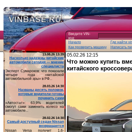
Введите VIN-
код:
Начало
Где найти vi
Как проверить машину
Написать пи
13.08.26 13:39
05.02.26 12:15
Насколько надежны китайские
Что можно купить вм
автомобили сегодня — мнение
специалиста
китайского кроссовер
Эксперт Сумароков: что показали
четыре года «китайской
автомобильной эры» в РФ...
28.03.26 14:30
Названы десять поломок,
которые водители готовы
починить сами
«Автостат»: 63,9% водителей
смогут сами заменить колесо на
автомобиле...
28.02.26 14:30
Самый доступный седан Nissan
возвращается
Nissan Versa получит 1,6-