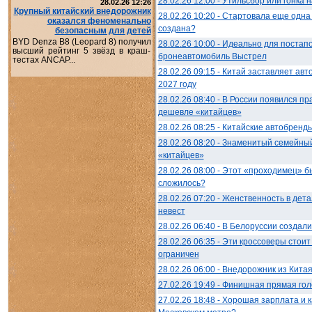
28.02.26 12:00 - Утильсбор или гонка
28.02.26 12:26
Крупный китайский внедорожник
28.02.26 10:20 - Стартовала еще одн
оказался феноменально
создана?
безопасным для детей
BYD Denza B8 (Leopard 8) получил
28.02.26 10:00 - Идеально для постап
высший рейтинг 5 звёзд в краш-
бронеавтомобиль Выстрел
тестах ANCAP...
28.02.26 09:15 - Китай заставляет авт
2027 году
28.02.26 08:40 - В России появился п
дешевле «китайцев»
28.02.26 08:25 - Китайские автобренды
28.02.26 08:20 - Знаменитый семейны
«китайцев»
28.02.26 08:00 - Этот «проходимец» б
сложилось?
28.02.26 07:20 - Женственность в дет
невест
28.02.26 06:40 - В Белоруссии создал
28.02.26 06:35 - Эти кроссоверы стои
ограничен
28.02.26 06:00 - Внедорожник из Кита
27.02.26 19:49 - Финишная прямая гол
27.02.26 18:48 - Хорошая зарплата и 