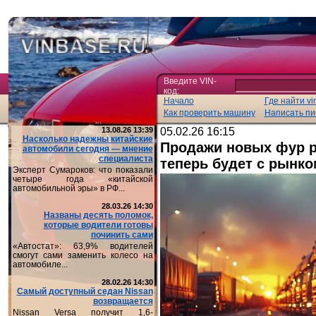
Введите VIN-
код:
Начало
Где найти vi
Как проверить машину
Написать пи
13.08.26 13:39
05.02.26 16:15
Насколько надежны китайские
Продажи новых фур р
автомобили сегодня — мнение
специалиста
теперь будет с рынк
Эксперт Сумароков: что показали
четыре года «китайской
автомобильной эры» в РФ...
28.03.26 14:30
Названы десять поломок,
которые водители готовы
починить сами
«Автостат»: 63,9% водителей
смогут сами заменить колесо на
автомобиле...
28.02.26 14:30
Самый доступный седан Nissan
возвращается
Nissan Versa получит 1,6-