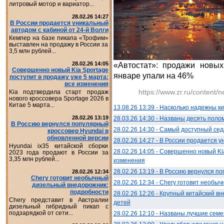
литровый мотор и вариатор...
28.02.26 14:27
В России продается уникальный
автодом с кабиной от 24-й Волги
Кемпер на базе пикапа «Трофим»
выставлен на продажу в России за
3,5 млн рублей...
28.02.26 14:05
«Автостат»: продажи новы
Совершенно новый Kia Sportage
январе упали на 46%
поступит в продажу уже 5 марта:
все изменения
https://www.zr.ru/content/
Kia подтвердила старт продаж
нового кроссовера Sportage 2026 в
Китае 5 марта...
13.08.26 13:39 - Насколько надежны 
28.02.26 13:19
28.03.26 14:30 - Названы десять поло
В Россию вернулся популярный
28.02.26 14:30 - Самый доступный се
кроссовер Hyundai в
обновленной версии
28.02.26 14:27 - В России продается 
Hyundai ix35 китайской сборки
28.02.26 14:05 - Совершенно новый Ki
2023 года продают в России за
3,35 млн рублей...
изменения
28.02.26 13:19 - В Россию вернулся п
28.02.26 12:34
Chery готовит необычный
28.02.26 12:34 - Chery готовит необ
дизельный внедорожник:
подробности
28.02.26 12:26 - Крупный китайский 
Chery представит в Австралии
детей
дизельный гибридный пикап с
подзарядкой от сети...
28.02.26 12:10 - Названы лучшие сем