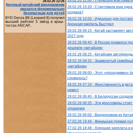
28.02.26 12:00 - Утильсбор или гонка
28.02.26 12:26
Крупный китайский внедорожник
28.02.26 10:20 - Стартовала еще одн
оказался феноменально
создана?
безопасным для детей
BYD Denza B8 (Leopard 8) получил
28.02.26 10:00 - Идеально для постап
высший рейтинг 5 звёзд в краш-
бронеавтомобиль Выстрел
тестах ANCAP...
28.02.26 09:15 - Китай заставляет авт
2027 году
28.02.26 08:40 - В России появился п
дешевле «китайцев»
28.02.26 08:25 - Китайские автобренды
28.02.26 08:20 - Знаменитый семейны
«китайцев»
28.02.26 08:00 - Этот «проходимец» б
сложилось?
28.02.26 07:20 - Женственность в дет
невест
28.02.26 06:40 - В Белоруссии создал
28.02.26 06:35 - Эти кроссоверы стои
ограничен
28.02.26 06:00 - Внедорожник из Кита
27.02.26 19:49 - Финишная прямая гол
27.02.26 18:48 - Хорошая зарплата и 