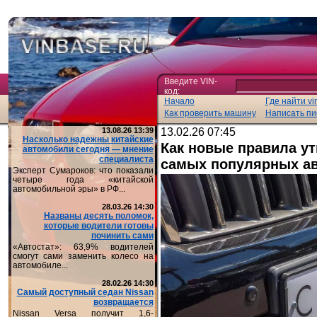
Введите VIN-
код:
Начало
Где найти vi
Как проверить машину
Написать пи
13.08.26 13:39
13.02.26 07:45
Насколько надежны китайские
Как новые правила ут
автомобили сегодня — мнение
специалиста
самых популярных ав
Эксперт Сумароков: что показали
четыре года «китайской
автомобильной эры» в РФ...
28.03.26 14:30
Названы десять поломок,
которые водители готовы
починить сами
«Автостат»: 63,9% водителей
смогут сами заменить колесо на
автомобиле...
28.02.26 14:30
Самый доступный седан Nissan
возвращается
Nissan Versa получит 1,6-