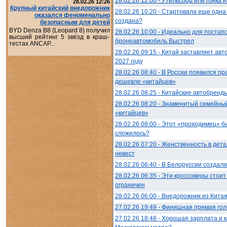
28.02.26 12:00 - Утильсбор или гонка
28.02.26 12:26
Крупный китайский внедорожник
28.02.26 10:20 - Стартовала еще одн
оказался феноменально
создана?
безопасным для детей
BYD Denza B8 (Leopard 8) получил
28.02.26 10:00 - Идеально для постап
высший рейтинг 5 звёзд в краш-
бронеавтомобиль Выстрел
тестах ANCAP...
28.02.26 09:15 - Китай заставляет авт
2027 году
28.02.26 08:40 - В России появился п
дешевле «китайцев»
28.02.26 08:25 - Китайские автобренды
28.02.26 08:20 - Знаменитый семейны
«китайцев»
28.02.26 08:00 - Этот «проходимец» б
сложилось?
28.02.26 07:20 - Женственность в дет
невест
28.02.26 06:40 - В Белоруссии создал
28.02.26 06:35 - Эти кроссоверы стои
ограничен
28.02.26 06:00 - Внедорожник из Кита
27.02.26 19:49 - Финишная прямая гол
27.02.26 18:48 - Хорошая зарплата и 