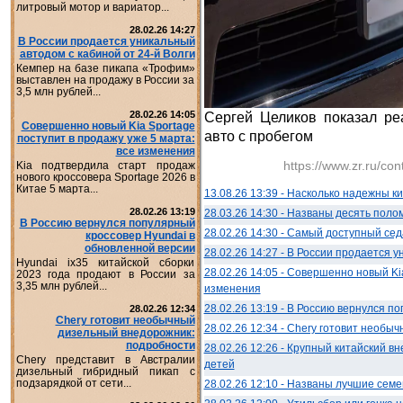
литровый мотор и вариатор...
28.02.26 14:27
В России продается уникальный
автодом с кабиной от 24-й Волги
Кемпер на базе пикапа «Трофим»
выставлен на продажу в России за
3,5 млн рублей...
28.02.26 14:05
Сергей Целиков показал ре
Совершенно новый Kia Sportage
авто с пробегом
поступит в продажу уже 5 марта:
все изменения
https://www.zr.ru/co
Kia подтвердила старт продаж
нового кроссовера Sportage 2026 в
Китае 5 марта...
13.08.26 13:39 - Насколько надежны 
28.02.26 13:19
28.03.26 14:30 - Названы десять поло
В Россию вернулся популярный
28.02.26 14:30 - Самый доступный се
кроссовер Hyundai в
обновленной версии
28.02.26 14:27 - В России продается 
Hyundai ix35 китайской сборки
28.02.26 14:05 - Совершенно новый Ki
2023 года продают в России за
3,35 млн рублей...
изменения
28.02.26 13:19 - В Россию вернулся п
28.02.26 12:34
Chery готовит необычный
28.02.26 12:34 - Chery готовит необ
дизельный внедорожник:
подробности
28.02.26 12:26 - Крупный китайский 
Chery представит в Австралии
детей
дизельный гибридный пикап с
подзарядкой от сети...
28.02.26 12:10 - Названы лучшие сем