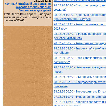
28.02.26 12:00 - Утильсбор или гонка
28.02.26 12:26
Крупный китайский внедорожник
28.02.26 10:20 - Стартовала еще одн
оказался феноменально
создана?
безопасным для детей
BYD Denza B8 (Leopard 8) получил
28.02.26 10:00 - Идеально для постап
высший рейтинг 5 звёзд в краш-
бронеавтомобиль Выстрел
тестах ANCAP...
28.02.26 09:15 - Китай заставляет авт
2027 году
28.02.26 08:40 - В России появился п
дешевле «китайцев»
28.02.26 08:25 - Китайские автобренды
28.02.26 08:20 - Знаменитый семейны
«китайцев»
28.02.26 08:00 - Этот «проходимец» б
сложилось?
28.02.26 07:20 - Женственность в дет
невест
28.02.26 06:40 - В Белоруссии создал
28.02.26 06:35 - Эти кроссоверы стои
ограничен
28.02.26 06:00 - Внедорожник из Кита
27.02.26 19:49 - Финишная прямая гол
27.02.26 18:48 - Хорошая зарплата и 