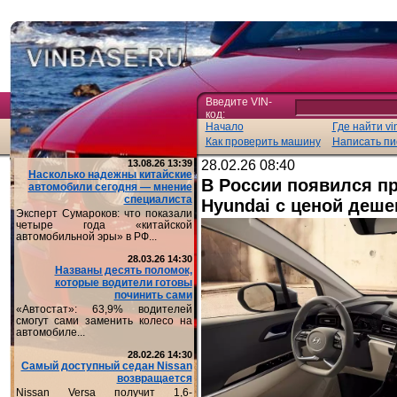
Введите VIN-
код:
Начало
Где найти vi
Как проверить машину
Написать пи
13.08.26 13:39
28.02.26 08:40
Насколько надежны китайские
В России появился п
автомобили сегодня — мнение
специалиста
Hyundai с ценой деше
Эксперт Сумароков: что показали
четыре года «китайской
автомобильной эры» в РФ...
28.03.26 14:30
Названы десять поломок,
которые водители готовы
починить сами
«Автостат»: 63,9% водителей
смогут сами заменить колесо на
автомобиле...
28.02.26 14:30
Самый доступный седан Nissan
возвращается
Nissan Versa получит 1,6-