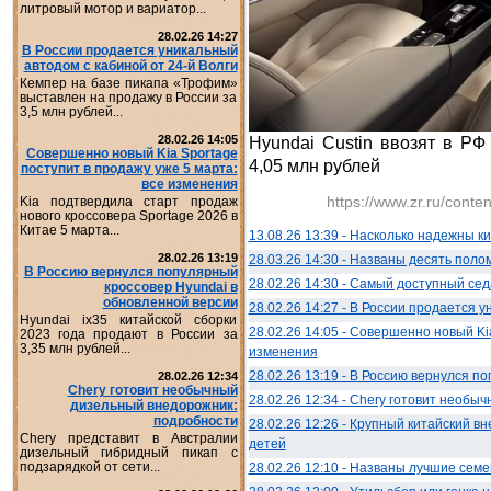
литровый мотор и вариатор...
28.02.26 14:27
В России продается уникальный
автодом с кабиной от 24-й Волги
Кемпер на базе пикапа «Трофим»
выставлен на продажу в России за
3,5 млн рублей...
28.02.26 14:05
Hyundai Custin ввозят в РФ
Совершенно новый Kia Sportage
4,05 млн рублей
поступит в продажу уже 5 марта:
все изменения
https://www.zr.ru/conte
Kia подтвердила старт продаж
нового кроссовера Sportage 2026 в
Китае 5 марта...
13.08.26 13:39 - Насколько надежны 
28.02.26 13:19
28.03.26 14:30 - Названы десять поло
В Россию вернулся популярный
28.02.26 14:30 - Самый доступный се
кроссовер Hyundai в
обновленной версии
28.02.26 14:27 - В России продается 
Hyundai ix35 китайской сборки
28.02.26 14:05 - Совершенно новый Ki
2023 года продают в России за
3,35 млн рублей...
изменения
28.02.26 13:19 - В Россию вернулся п
28.02.26 12:34
Chery готовит необычный
28.02.26 12:34 - Chery готовит необ
дизельный внедорожник:
подробности
28.02.26 12:26 - Крупный китайский 
Chery представит в Австралии
детей
дизельный гибридный пикап с
подзарядкой от сети...
28.02.26 12:10 - Названы лучшие сем