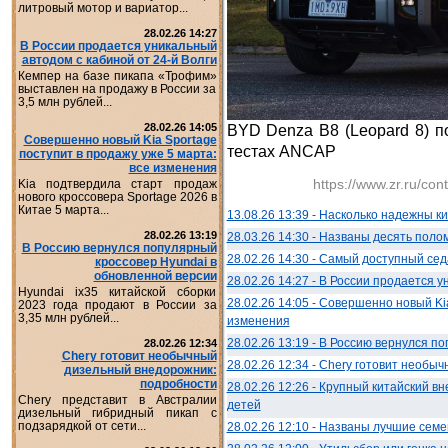
литровый мотор и вариатор...
28.02.26 14:27
В России продается уникальный
автодом с кабиной от 24-й Волги
Кемпер на базе пикапа «Трофим»
выставлен на продажу в России за
3,5 млн рублей...
28.02.26 14:05
BYD Denza B8 (Leopard 8) п
Совершенно новый Kia Sportage
тестах ANCAP
поступит в продажу уже 5 марта:
все изменения
https://www.zr.ru/con
Kia подтвердила старт продаж
нового кроссовера Sportage 2026 в
Китае 5 марта...
13.08.26 13:39 - Насколько надежны 
28.02.26 13:19
28.03.26 14:30 - Названы десять поло
В Россию вернулся популярный
28.02.26 14:30 - Самый доступный се
кроссовер Hyundai в
обновленной версии
28.02.26 14:27 - В России продается 
Hyundai ix35 китайской сборки
28.02.26 14:05 - Совершенно новый Ki
2023 года продают в России за
3,35 млн рублей...
изменения
28.02.26 13:19 - В Россию вернулся п
28.02.26 12:34
Chery готовит необычный
28.02.26 12:34 - Chery готовит необ
дизельный внедорожник:
подробности
28.02.26 12:26 - Крупный китайский 
Chery представит в Австралии
детей
дизельный гибридный пикап с
подзарядкой от сети...
28.02.26 12:10 - Названы лучшие сем