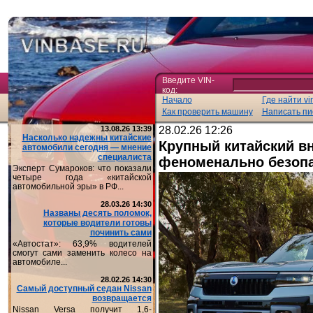
Введите VIN-
код:
Начало
Где найти vi
Как проверить машину
Написать пи
13.08.26 13:39
28.02.26 12:26
Насколько надежны китайские
Крупный китайский в
автомобили сегодня — мнение
специалиста
феноменально безоп
Эксперт Сумароков: что показали
четыре года «китайской
автомобильной эры» в РФ...
28.03.26 14:30
Названы десять поломок,
которые водители готовы
починить сами
«Автостат»: 63,9% водителей
смогут сами заменить колесо на
автомобиле...
28.02.26 14:30
Самый доступный седан Nissan
возвращается
Nissan Versa получит 1,6-