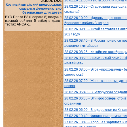
28.02.26 12:00 - Утильсбор или гонка
28.02.26 12:26
Крупный китайский внедорожник
28.02.26 10:20 - Стартовала еще одн
оказался феноменально
создана?
безопасным для детей
BYD Denza B8 (Leopard 8) получил
28.02.26 10:00 - Идеально для постап
высший рейтинг 5 звёзд в краш-
бронеавтомобиль Выстрел
тестах ANCAP...
28.02.26 09:15 - Китай заставляет авт
2027 году
28.02.26 08:40 - В России появился п
дешевле «китайцев»
28.02.26 08:25 - Китайские автобренды
28.02.26 08:20 - Знаменитый семейны
«китайцев»
28.02.26 08:00 - Этот «проходимец» б
сложилось?
28.02.26 07:20 - Женственность в дет
невест
28.02.26 06:40 - В Белоруссии создал
28.02.26 06:35 - Эти кроссоверы стои
ограничен
28.02.26 06:00 - Внедорожник из Кита
27.02.26 19:49 - Финишная прямая гол
27.02.26 18:48 - Хорошая зарплата и 